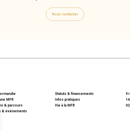
Nous contacter
ormandie
Statuts & financements
9 
une MFR
Infos pratiques
14
ns & parcours
Vie à la MFR
02
és & événements