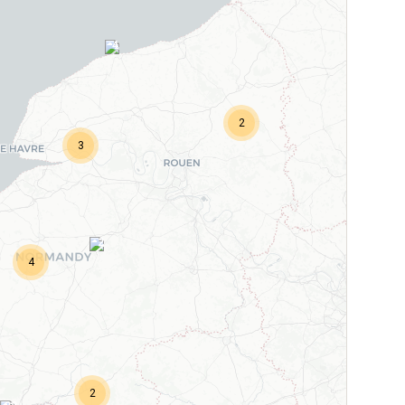
4
2
3
2
4
2