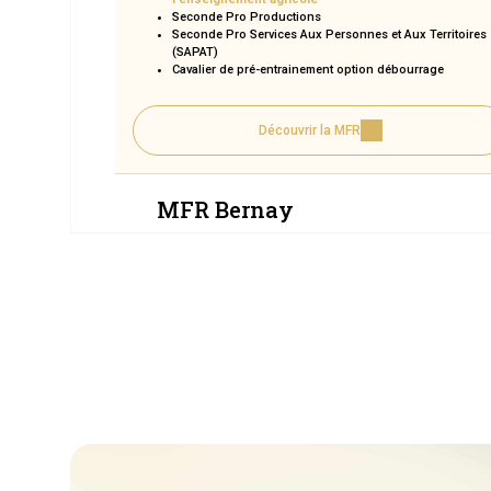
Seconde Pro Productions
Seconde Pro Services Aux Personnes et Aux Territoires
(SAPAT)
Cavalier de pré-entrainement option débourrage
Découvrir la MFR
MFR Bernay
2
MFR Coutances
3
MFR Saint-Valery-en-Caux
4
MFR du Perche
5