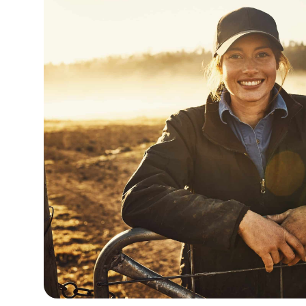
MFR La Cerlangue
6
MFR Saint-Sauveur Lendelin
7
MFR Criquetot L'Esneval
8
MFR Mortain
9
MFR Haleine
10
MFR Buchy
11
MFR Pointel
12