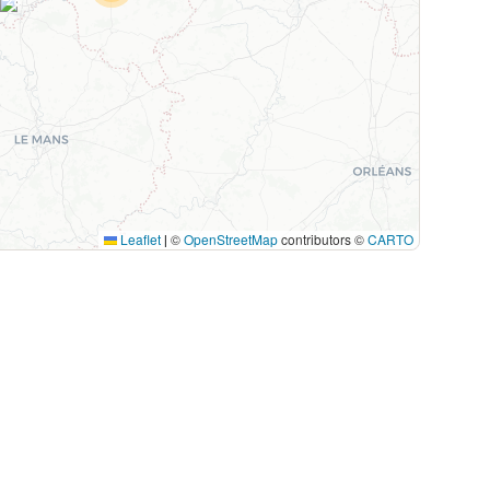
28
Leaflet
©
OpenStreetMap
contributors ©
CARTO
|