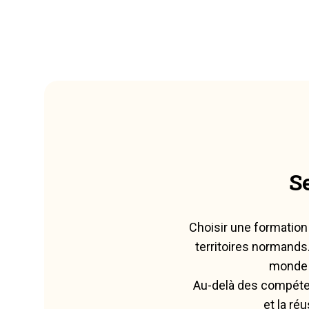
MFR Vimoutiers
13
MFR Forges Les Eaux
14
MFR La Pommeraye à Saint
15
Desir
MFR Routot
16
S
MFR Balleroy
17
Choisir une formation
territoires normands
MFR Mortagne Services
18
monde 
Au-delà des compéten
MFR Blangy Le Chateau
19
et la ré