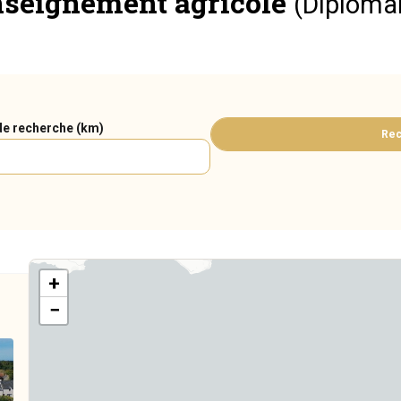
enseignement agricole
(Diplôma
de recherche (km)
Rec
+
−