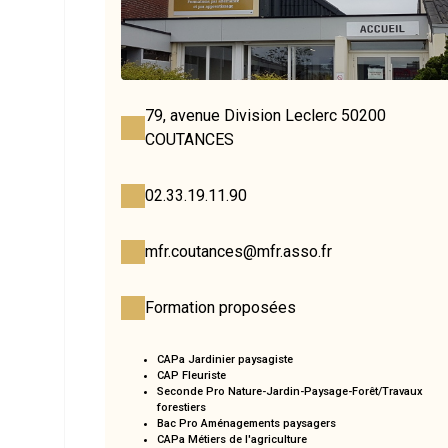
79, avenue Division Leclerc 50200
COUTANCES
02.33.19.11.90
mfr.coutances@mfr.asso.fr
Formation proposées
CAPa Jardinier paysagiste
CAP Fleuriste
Seconde Pro Nature-Jardin-Paysage-Forêt/Travaux
forestiers
Bac Pro Aménagements paysagers
CAPa Métiers de l'agriculture