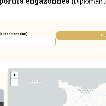
portifs engazonnés
(Diplômant
de recherche (km)
Rec
+
−