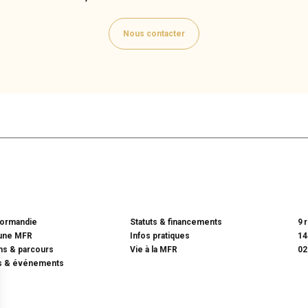
Nous contacter
ormandie
Statuts & financements
9 
une MFR
Infos pratiques
14
ns & parcours
Vie à la MFR
02
és & événements