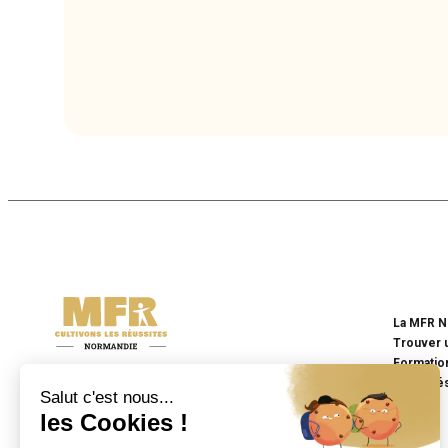
La MFR N
Trouver 
Formatio
MFR NORMANDIE
Actualit
Cultivons les réussites