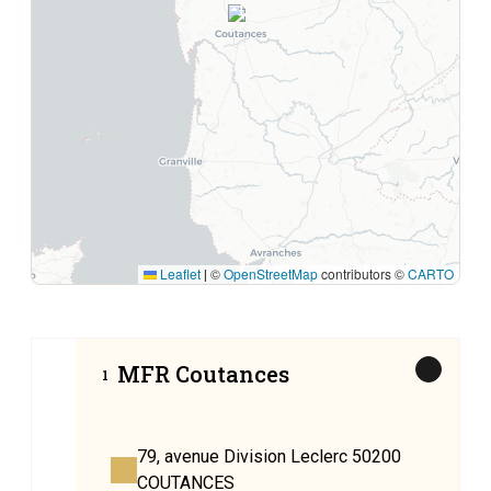
1
Leaflet
©
OpenStreetMap
contributors ©
CARTO
|
MFR Coutances
1
79, avenue Division Leclerc 50200
COUTANCES