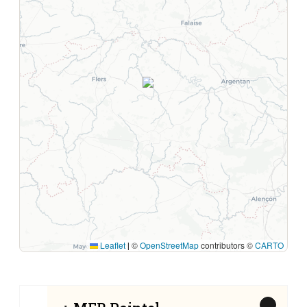
1
Leaflet
©
OpenStreetMap
contributors ©
CARTO
|