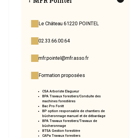
MFR Pointel
1
Le Château 61220 POINTEL
02.33.66.00.64
mfr.pointel@mfr.asso.fr
Formation proposées
CSA Arboriste Elagueur
BPA Travaux forestiers/Conduite des
machines forestières
Bac Pro Forêt
BP option responsable de chantiers de
bûcheronnage manuel et de débardage
BPA Travaux forestiers/Travaux de
bûcheronnage
BTSA Gestion forestière
CAPa Travaux forestiers