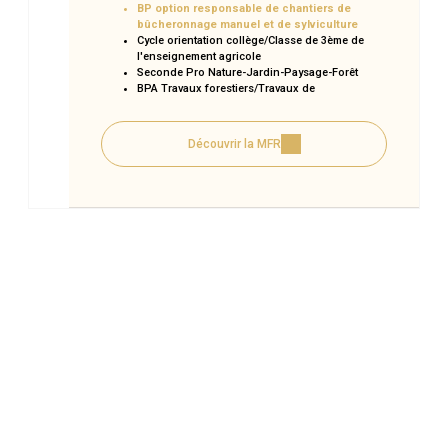
BP option responsable de chantiers de
bûcheronnage manuel et de sylviculture
Cycle orientation collège/Classe de 3ème de
l'enseignement agricole
Seconde Pro Nature-Jardin-Paysage-Forêt
BPA Travaux forestiers/Travaux de
sylviculture
Module Elagage
Module Bucheronnage
Découvrir la MFR
SST Sauveteur secouriste au travail
Module Mécanique Entretien matériel
d'espaces verts
Permis tronçonneuse