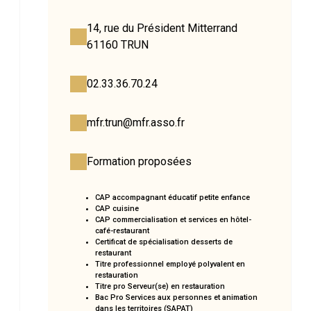
14, rue du Président Mitterrand
61160 TRUN
02.33.36.70.24
mfr.trun@mfr.asso.fr
Formation proposées
CAP accompagnant éducatif petite enfance
CAP cuisine
CAP commercialisation et services en hôtel-
café-restaurant
Certificat de spécialisation desserts de
restaurant
Titre professionnel employé polyvalent en
restauration
Titre pro Serveur(se) en restauration
Bac Pro Services aux personnes et animation
dans les territoires (SAPAT)