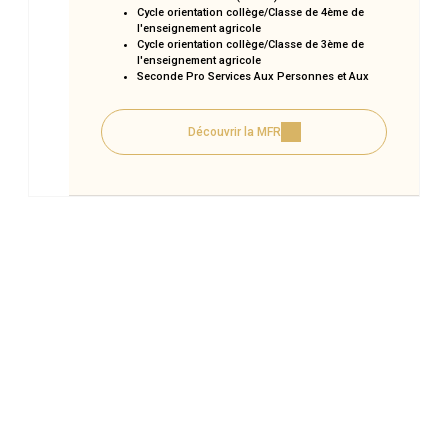
Cycle orientation collège/Classe de 4ème de
l'enseignement agricole
Cycle orientation collège/Classe de 3ème de
l'enseignement agricole
Seconde Pro Services Aux Personnes et Aux
Territoires (SAPAT)
CAP production et service en restaurations
(rapide, collective, cafétéria)
Découvrir la MFR
Titre pro Assistant(e) de Vie aux Familles
(ADVF)
Titre professionnel commis de cuisine
Titre pro Chargé d'accueil touristique
Titre professionnel agent de service médico-
social
BP arts de la cuisine
BP arts du service et commercialisation
en restauration