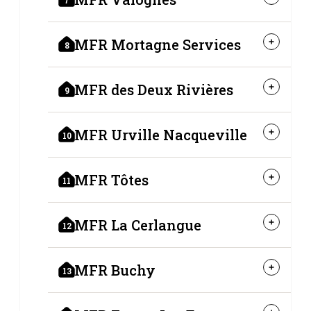
7
MFR Mortagne Services
8
MFR des Deux Rivières
9
MFR Urville Nacqueville
10
MFR Tôtes
11
MFR La Cerlangue
12
MFR Buchy
13