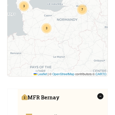
3
7
3
Leaflet
©
OpenStreetMap
contributors ©
CARTO
|
MFR Bernay
1