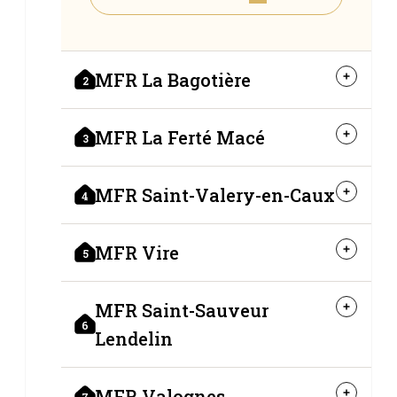
MFR La Bagotière
2
MFR La Ferté Macé
3
MFR Saint-Valery-en-Caux
4
MFR Vire
5
MFR Saint-Sauveur
6
Lendelin
MFR Valognes